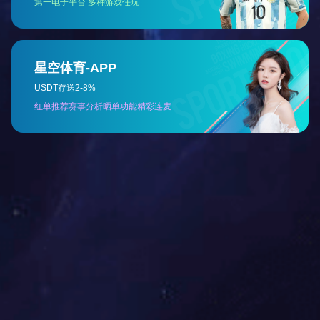
产品证书
会员
企业荣誉
知识产权
资质证书
企业风采
CORPORATE STYLE