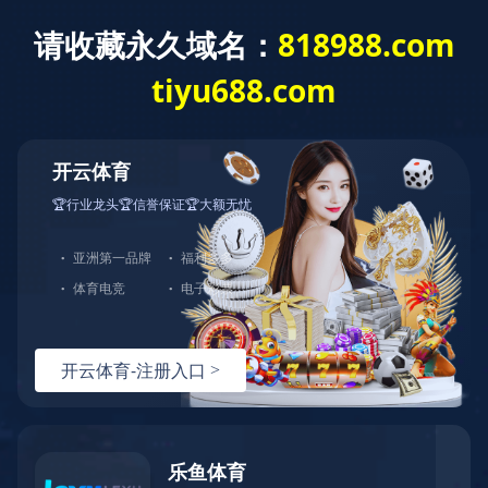
leyu
关于我们
ABOUT US
当前位置：
leyu-乐鱼(中国)官方网站-leyu.com
>
关于我们
>
荣誉资质
>
产品证书
网思简介
COMPANY PROFILE